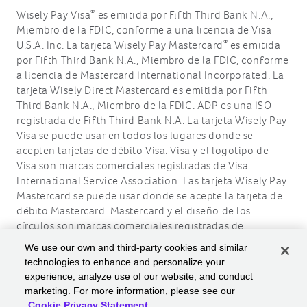
®
Wisely Pay Visa
es emitida por Fifth Third Bank N.A.,
Miembro de la FDIC, conforme a una licencia de Visa
®
U.S.A. Inc. La tarjeta Wisely Pay Mastercard
es emitida
por Fifth Third Bank N.A., Miembro de la FDIC, conforme
a licencia de Mastercard International Incorporated. La
tarjeta Wisely Direct Mastercard es emitida por Fifth
Third Bank N.A., Miembro de la FDIC. ADP es una ISO
registrada de Fifth Third Bank N.A. La tarjeta Wisely Pay
Visa se puede usar en todos los lugares donde se
acepten tarjetas de débito Visa. Visa y el logotipo de
Visa son marcas comerciales registradas de Visa
International Service Association. Las tarjeta Wisely Pay
Mastercard se puede usar donde se acepte la tarjeta de
débito Mastercard. Mastercard y el diseño de los
círculos son marcas comerciales registradas de
Mastercard International Incorporated.
We use our own and third-party cookies and similar
technologies to enhance and personalize your
ADP, el logotipo de ADP, Wisely, myWisely y el logotipo
experience, analyze use of our website, and conduct
de Wisely son marcas comerciales registradas de ADP,
marketing. For more information, please see our
Inc.
Cookie Privacy Statement