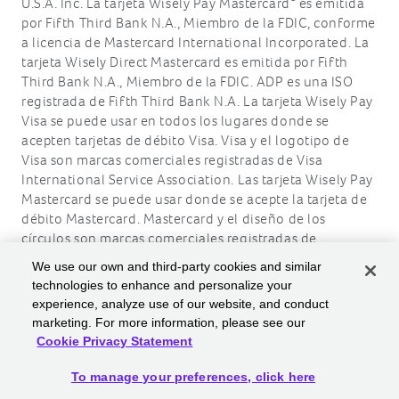
U.S.A. Inc. La tarjeta Wisely Pay Mastercard
es emitida
por Fifth Third Bank N.A., Miembro de la FDIC, conforme
a licencia de Mastercard International Incorporated. La
tarjeta Wisely Direct Mastercard es emitida por Fifth
Third Bank N.A., Miembro de la FDIC. ADP es una ISO
registrada de Fifth Third Bank N.A. La tarjeta Wisely Pay
Visa se puede usar en todos los lugares donde se
acepten tarjetas de débito Visa. Visa y el logotipo de
Visa son marcas comerciales registradas de Visa
International Service Association. Las tarjeta Wisely Pay
Mastercard se puede usar donde se acepte la tarjeta de
débito Mastercard. Mastercard y el diseño de los
círculos son marcas comerciales registradas de
Mastercard International Incorporated.
We use our own and third-party cookies and similar
technologies to enhance and personalize your
ADP, el logotipo de ADP, Wisely, myWisely y el logotipo
experience, analyze use of our website, and conduct
de Wisely son marcas comerciales registradas de ADP,
marketing. For more information, please see our
Inc.
Cookie Privacy Statement
Derecho de autor © 2026 ADP, Inc. Todos los derechos
reservados.
To manage your preferences, click here