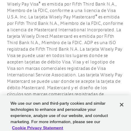
®
Wisely Pay Visa
es emitida por Fifth Third Bank N.A.,
Miembro de la FDIC, conforme a una licencia de Visa
®
U.S.A. Inc. La tarjeta Wisely Pay Mastercard
es emitida
por Fifth Third Bank N.A., Miembro de la FDIC, conforme
a licencia de Mastercard International Incorporated. La
tarjeta Wisely Direct Mastercard es emitida por Fifth
Third Bank N.A., Miembro de la FDIC. ADP es una ISO
registrada de Fifth Third Bank N.A. La tarjeta Wisely Pay
Visa se puede usar en todos los lugares donde se
acepten tarjetas de débito Visa. Visa y el logotipo de
Visa son marcas comerciales registradas de Visa
International Service Association. Las tarjeta Wisely Pay
Mastercard se puede usar donde se acepte la tarjeta de
débito Mastercard. Mastercard y el diseño de los
círculos son marcas comerciales registradas de
Mastercard International Incorporated.
We use our own and third-party cookies and similar
technologies to enhance and personalize your
ADP, el logotipo de ADP, Wisely, myWisely y el logotipo
experience, analyze use of our website, and conduct
de Wisely son marcas comerciales registradas de ADP,
marketing. For more information, please see our
Inc.
Cookie Privacy Statement
Derecho de autor © 2026 ADP, Inc. Todos los derechos