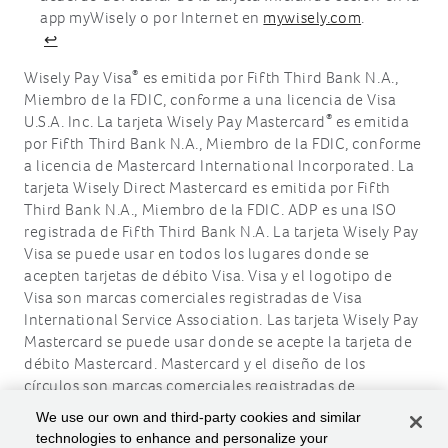
app myWisely o por Internet en
mywisely.com
.
↩
®
Wisely Pay Visa
es emitida por Fifth Third Bank N.A.,
Miembro de la FDIC, conforme a una licencia de Visa
®
U.S.A. Inc. La tarjeta Wisely Pay Mastercard
es emitida
por Fifth Third Bank N.A., Miembro de la FDIC, conforme
a licencia de Mastercard International Incorporated. La
tarjeta Wisely Direct Mastercard es emitida por Fifth
Third Bank N.A., Miembro de la FDIC. ADP es una ISO
registrada de Fifth Third Bank N.A. La tarjeta Wisely Pay
Visa se puede usar en todos los lugares donde se
acepten tarjetas de débito Visa. Visa y el logotipo de
Visa son marcas comerciales registradas de Visa
International Service Association. Las tarjeta Wisely Pay
Mastercard se puede usar donde se acepte la tarjeta de
débito Mastercard. Mastercard y el diseño de los
círculos son marcas comerciales registradas de
Mastercard International Incorporated.
We use our own and third-party cookies and similar
technologies to enhance and personalize your
ADP, el logotipo de ADP, Wisely, myWisely y el logotipo