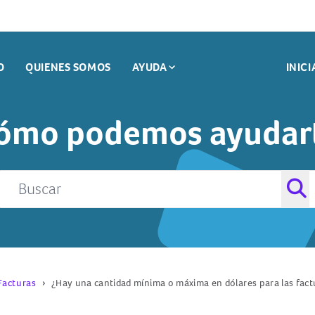
O
QUIENES SOMOS
AYUDA
INICI
ifas Ocultas
Seguridad
Preguntas Mas Frecuentes
Reembolso De Impuestos
as
Ahorros
Contacto
Cajeros Sin Recargos
ómo podemos ayudar
cturas
Mover Dinero
Facturas
¿Hay una cantidad mínima o máxima en dólares para las fact