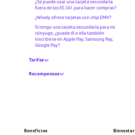
¿Se puede usar una tarjeta secundaria
fuera de los EE.UU. para hacer compras?
¿Wisely ofrece tarjetas con chip EMV?
Si tengo una tarjeta secundaria para mi
cónyuge, ¿puede él o ella también
inscribirse en Apple Pay, Samsung Pay,
Google Pay?
Tarifas
22
¿Hay tarifas
por usar mi tarjeta?
Recompensas
¿A quién debo recurrir si tengo
problemas con las recompensas del
programa de recompensas?
¿Caducará mi tarjeta de regalo
electrónica eGift?
¿Cómo compro una tarjeta eGift en la
Beneficios
app myWisely o en mywisely.com?
Bienestar