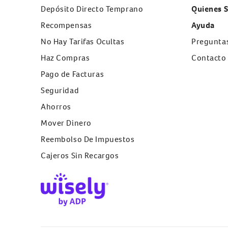
Depósito Directo Temprano
¿Cómo obtengo mis recompensas de
Quienes 
reembolsos por las compras que hago?
Recompensas
Ayuda
¿Cómo puedo canjear mi tarjeta de
No Hay Tarifas Ocultas
Pregunta
regalo electrónica eGift?
Haz Compras
Contacto
¿Cómo puedo retirar los reembolsos de
mi Sobre de Ahorros de Recompensas de
Pago de Facturas
Wisely?
Seguridad
¿Cómo puedo utilizar myWisely para ver
Ahorros
qué comercios ofrecen recompensas de
reembolsos?
Mover Dinero
¿Cómo sabré cuando recibo el
Reembolso De Impuestos
reembolso?
Cajeros Sin Recargos
¿Cómo se entregará mi tarjeta de regalo
electrónica eGift? ¿Qué tan pronto la
recibiré?
¿Cuál es la diferencia entre una tarjeta
de regalo electrónica eGift y otras
tarjetas de regalo?