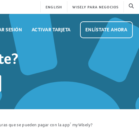
Se
ENGLISH
WISELY PARA NEGOCIOS
AR SESIÓN
ACTIVAR TARJETA
ENLÍSTATE AHORA
te?
uras que se pueden pagar con la app
7
myWisely?