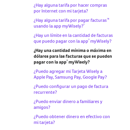
fuentes?
¿Qué sucede si olvido establecer un
¿Hay alguna tarifa por hacer compras
aviso de viaje?
¿Puedo modificar o anular un pago por
por Internet con mi tarjeta?
Peer Transfer?
¿Se cobra una tarifa si mi tarjeta es
16
¿Hay alguna tarifa por pagar facturas
rechazada?
¿Puedo transferir fondos de mi tarjeta
7
usando la app myWisely?
Wisely a mi cuenta bancaria o a una
¿Wisely congelará mis fondos mientras
¿Hay un límite en la cantidad de facturas
tarjeta de débito externa?
se resuelve una disputa?
7
que puedo pagar con la app
myWisely?
¿Qué es Peer Transfer (transferencia
¿Hay una cantidad mínima o máxima en
entre pares)?
dólares para las facturas que se pueden
7
pagar con la app
myWisely?
¿Puedo agregar mi Tarjeta Wisely a
Apple Pay, Samsung Pay, Google Pay?
¿Puedo configurar un pago de factura
recurrente?
¿Puedo enviar dinero a familiares y
amigos?
¿Puedo obtener dinero en efectivo con
mi tarjeta?