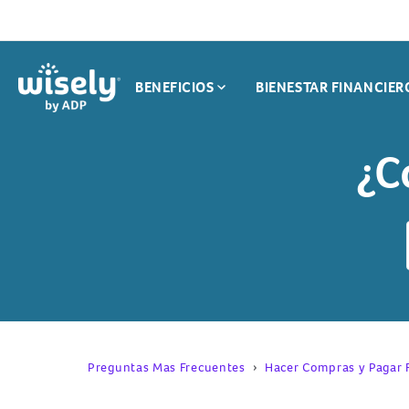
Search
for:
BENEFICIOS
BIENESTAR FINANCIER
Resumen De Beneficios
No Hay Tar
Depósito Directo
Haz Compr
¿C
Temprano
Pago De Fa
Recompensas
Preguntas Mas Frecuentes
Hacer Compras y Pagar 