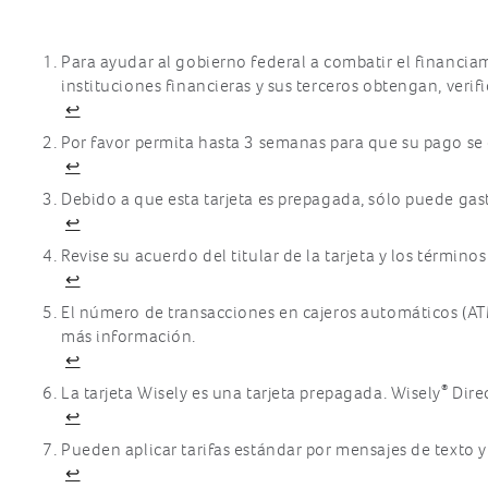
¿Cuándo recibiré mis Recompensas?
¿Cuánta recompensa recibiré cuando
Para ayudar al gobierno federal a combatir el financiam
compro una tarjeta de regalo
Footnotes
instituciones financieras y sus terceros obtengan, veri
electrónica eGift?
↩
¿Dónde puedo canjear mi tarjeta de
Por favor permita hasta 3 semanas para que su pago se ca
regalo electrónica eGift?
↩
¿Dónde puedo encontrar mis
Debido a que esta tarjeta es prepagada, sólo puede gasta
15
Recompensas?
↩
¿Hay un límite en la cantidad de tarjetas
Revise su acuerdo del titular de la tarjeta y los término
de regalo electrónicas eGift que puedo
↩
comprar?
El número de transacciones en cajeros automáticos (ATMs)
¿Puedo canjear mis tarjetas de regalo
más información.
electrónicas eGift por dinero en
↩
efectivo?
®
La tarjeta Wisely es una tarjeta prepagada. Wisely
Direc
¿Puedo optar por no recibir una
↩
confirmación por email después de cada
compra?
Pueden aplicar tarifas estándar por mensajes de texto y 
↩
¿Recibiré una recompensa de reembolso