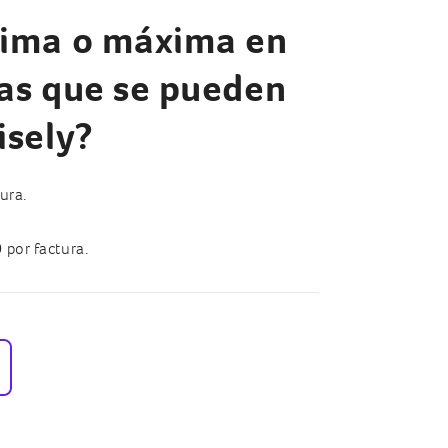
nima o máxima en
ras que se pueden
sely?
ura.
0
por factura.