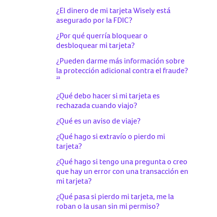
¿Qué es depósito directo temprano?
12
¿El dinero de mi tarjeta Wisely está
¿Puedo solicitar una tarjeta para un
¿Se cobra una tarifa por recibir depósito
¿Cuáles son los beneficios de actualizar
asegurado por la FDIC?
1
cónyuge o familiar?
14
directo tramprano?
mi tarjeta?
¿Por qué querría bloquear o
¿Qué son las transacciones pendientes?
14
Opté por Depósito Directo Temprano.
¿Cuánto tiempo tomará recibir mi
desbloquear mi tarjeta?
¿Por qué no recibí mi cheque de pago 2
tarjeta personalizada por correo postal?
¿Qué sucede si mi tarjeta está por vencer
14
días antes?
¿Pueden darme más información sobre
o está vencida?
7
¿Dónde puedo obtener la app
la protección adicional contra el fraude?
Página de depósito directo temprano
myWisely?
¿Qué sucede si olvidé mi Identificación
23
de Usuario o Contraseña?
Si ya tengo depósito directo
¿Es el sobre de ahorros una cuenta de
¿Qué debo hacer si mi tarjeta es
configurado, ¿es necesario optar por
Ahorros? ¿Embolsa intereses?
¿Qué sucede si olvidé mi PIN?
rechazada cuando viajo?
14
recibir mi salario temprano?
¿Hay algún cargo por configurar mi
¿Qué es un aviso de viaje?
12
Sobre de Ahorros?
¿Qué hago si extravío o pierdo mi
¿Hay un límite en la cantidad que se
tarjeta?
12
puede agregar a mi Sobre de Ahorros?
¿Qué hago si tengo una pregunta o creo
¿Puedo automatizar mis ahorros?
que hay un error con una transacción en
mi tarjeta?
¿Qué pasa si no sé el Número de Seguro
Social del nuevo miembro de la tarjeta?
¿Qué pasa si pierdo mi tarjeta, me la
roban o la usan sin mi permiso?