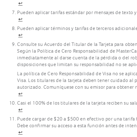
¿Puedo usar varios dispositivos con
↩
confirmación por email después de cada
Apple Pay, Samsung Pay, Google Pay con
compra?
Pueden aplicar tarifas estándar por mensajes de texto y 
mi tarjeta Wisely?
↩
¿Recibiré una recompensa de reembolso
¿Qué es una retención pre-autorizada?
por cada compra de tarjeta eGift?
Pueden aplicar términos y tarifas de terceros adicionale
¿Qué hago si no se recibió el pago de mi
↩
¿Recibo un reembolso si compro una
factura?
tarjeta regalo en una tienda o
Consulte su Acuerdo del Titular de la Tarjeta para obt
restaurante con mi tarjeta Wisely?
¿Qué sucede si no autoricé el pago de la
Según la Política de Cero Responsabilidad de MasterCard
factura?
inmediatamente al darse cuenta de la pérdida o del robo
Cuando obtengo recompensas de
reembolsos, ¿adónde van?
disposiciones que limitan su responsabilidad no se apli
¿Qué sucede si no tengo una foto o una
imagen de mi factura?
La política de Cero Responsabilidad de Visa no se aplic
Visa. Los titulares de la tarjeta deben tener cuidado al
¿Qué transacciones no están permitidas
autorizado. Comuníquese con su emisor para obtener m
con la tarjeta?
↩
¿Se puede usar mi tarjeta para realizar
Casi el 100% de los titulares de la tarjeta reciben su sal
transacciones de débito o crédito?
↩
¿Se puede usar una tarjeta secundaria
Puede cargar de $20 a $500 en efectivo por una tarifa fi
fuera de los EE.UU. para hacer compras?
Debe confirmar su acceso a esta función antes de intenta
¿Wisely ofrece tarjetas con chip EMV?
↩