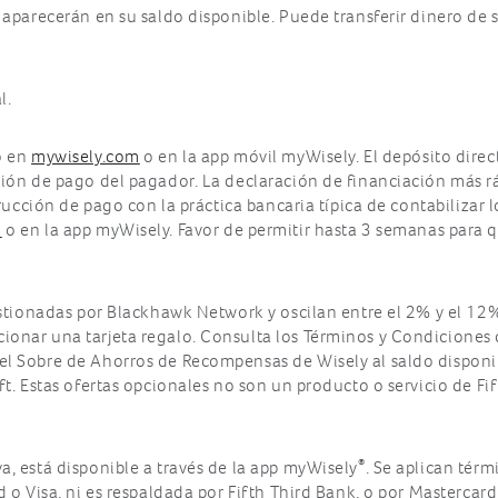
 aparecerán en su saldo disponible. Puede transferir dinero de 
l.
o en
mywisely.com
o en la app móvil myWisely. El depósito dire
ción de pago del pagador. La declaración de financiación más r
trucción de pago con la práctica bancaria típica de contabilizar
m
o en la app myWisely. Favor de permitir hasta 3 semanas para q
gestionadas por Blackhawk Network y oscilan entre el 2% y el 12
onar una tarjeta regalo. Consulta los Términos y Condiciones d
l Sobre de Ahorros de Recompensas de Wisely al saldo disponibl
t. Estas ofertas opcionales no son un producto o servicio de Fif
®
a, está disponible a través de la app myWisely
. Se aplican térm
 o Visa, ni es respaldada por Fifth Third Bank, o por Mastercard