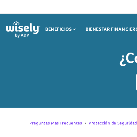
Search
for:
BENEFICIOS
BIENESTAR FINANCIER
Resumen De Beneficios
No Hay Tar
Depósito Directo
Haz Compr
¿C
Temprano
Pago De Fa
Recompensas
Preguntas Mas Frecuentes
Protección de Seguridad