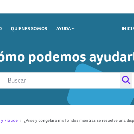
O
QUIENES SOMOS
AYUDA
INICI
ifas Ocultas
Seguridad
Preguntas Mas Frecuentes
Reembolso De Impuestos
as
Ahorros
Contacto
Cajeros Sin Recargos
ómo podemos ayudar
cturas
Mover Dinero
 y Fraude
¿Wisely congelará mis fondos mientras se resuelve una dis