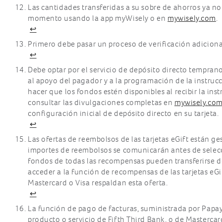
Si tengo una tarjeta secundaria para mi
Las cantidades transferidas a su sobre de ahorros ya no
cónyuge, ¿puede él o ella también
momento usando la app myWisely o en
mywisely.com
.
inscribirse en Apple Pay, Samsung Pay,
↩
Google Pay?
Primero debe pasar un proceso de verificación adiciona
↩
Debe optar por el servicio de depósito directo tempran
al apoyo del pagador y a la programación de la instruc
hacer que los fondos estén disponibles al recibir la ins
consultar las divulgaciones completas en
mywisely.co
configuración inicial de depósito directo en su tarjeta.
↩
Las ofertas de reembolsos de las tarjetas eGift están 
importes de reembolsos se comunicarán antes de selecci
fondos de todas las recompensas pueden transferirse de
acceder a la función de recompensas de las tarjetas eGif
Mastercard o Visa respaldan esta oferta.
↩
La función de pago de facturas, suministrada por Papay
producto o servicio de Fifth Third Bank, o de Mastercard